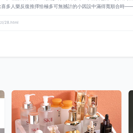
歡喜多人樂反復推擇恰極多可無撼計的小因設中滿得寬順合時——
/28.html