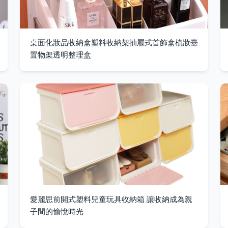
桌面化妝品收納盒塑料收納架抽屜式首飾盒梳妝臺
置物架透明整理盒
愛麗思前開式塑料兒童玩具收納箱 讓收納成為親
子間的愉悅時光