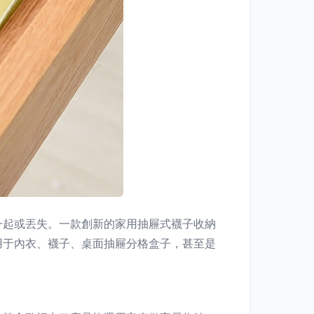
一起或丟失。一款創新的家用抽屜式襪子收納
用于內衣、襪子、桌面抽屜分格盒子，甚至是