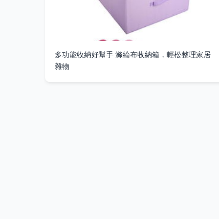
多功能收納好幫手 滌綸布收納箱，輕松整理家居
雜物