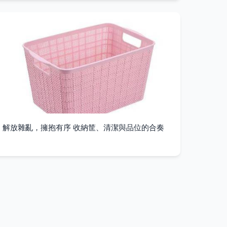
解放雜亂，擁抱有序 收納筐、清潔與品位的合奏