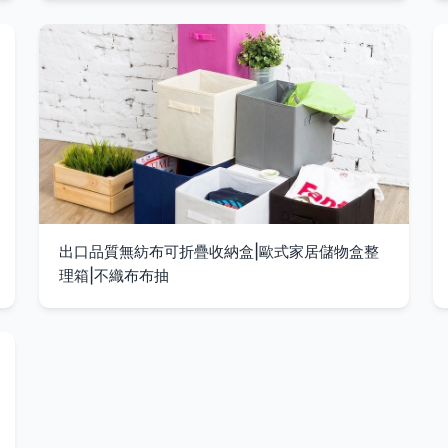
出口品質無紡布可折疊收納盒|歐式家居儲物盒整
理箱|不織布布抽