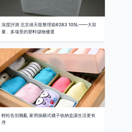
深度評測 北京禧天龍整理箱6283 105L——大容
量、多場景的塑料儲物優選
輕松告別雜亂 家用抽屜式襪子收納盒讓生活更有
序