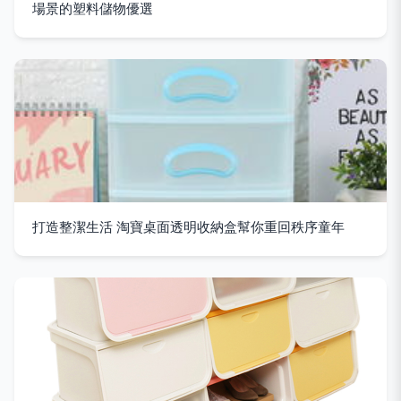
場景的塑料儲物優選
打造整潔生活 淘寶桌面透明收納盒幫你重回秩序童年