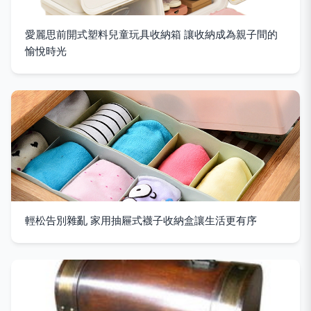
愛麗思前開式塑料兒童玩具收納箱 讓收納成為親子間的
愉悅時光
輕松告別雜亂 家用抽屜式襪子收納盒讓生活更有序