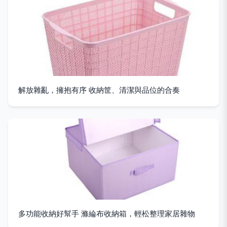
解放雜亂，擁抱有序 收納筐、清潔與品位的合奏
多功能收納好幫手 滌綸布收納箱，輕松整理家居雜物