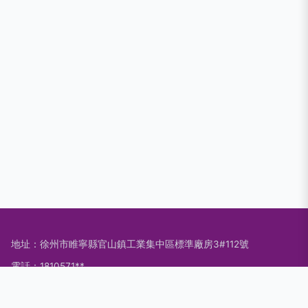
地址：徐州市睢寧縣官山鎮工業集中區標準廠房3#112號
電話：1810571**